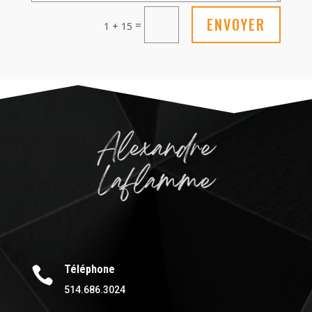
ENVOYER
=
1 + 15
Téléphone

514.686.3024