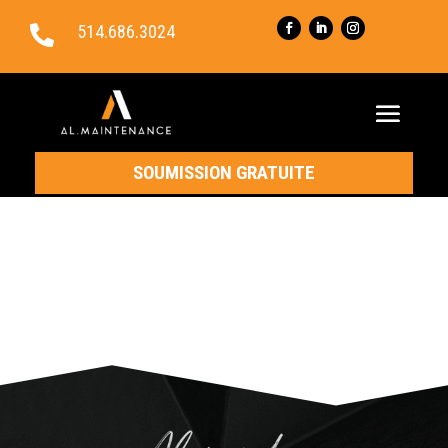
514.686.3024

SOUMISSION GRATUITE