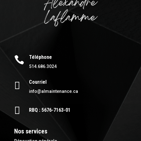
Téléphone

514.686.3024
Courriel

info@almaintenance.ca

RBQ : 5676-7163-01
Nos services